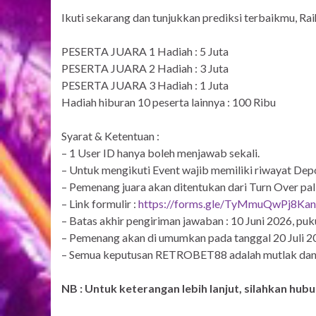
Ikuti sekarang dan tunjukkan prediksi terbaikmu, 
PESERTA JUARA 1 Hadiah : 5 Juta
PESERTA JUARA 2 Hadiah : 3 Juta
PESERTA JUARA 3 Hadiah : 1 Juta
Hadiah hiburan 10 peserta lainnya : 100 Ribu
Syarat & Ketentuan :
– 1 User ID hanya boleh menjawab sekali.
– Untuk mengikuti Event wajib memiliki riwayat Depo
– Pemenang juara akan ditentukan dari Turn Over pali
– Link formulir :
https://forms.gle/TyMmuQwPj8Ka
– Batas akhir pengiriman jawaban : 10 Juni 2026, pu
– Pemenang akan di umumkan pada tanggal 20 Juli 202
– Semua keputusan RETROBET88 adalah mutlak dan 
NB : Untuk keterangan lebih lanjut, silahkan h