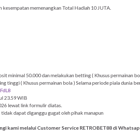
Raih kesempatan memenangkan Total Hadiah 10 JUTA.
sit minimal 50.000 dan melakukan betting ( Khusus permainan bol
ng tinggi ( Khusus permainan bola ) Selama periode piala dunia be
nFdL8
kul 23.59 WIB
6 lewat link formulir diatas.
tidak dapat diganggu gugat oleh pihak manapun
ubungi kami melalui Customer Service RETROBET88 di Whatsap