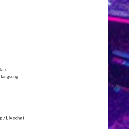
a ).
rlangsung.
p / Livechat