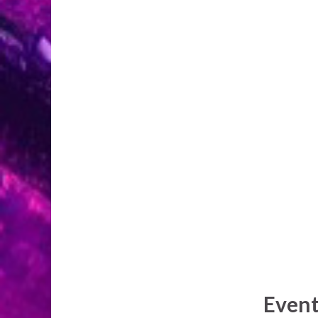
Event